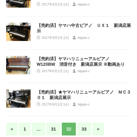
2017年8月1日 [火]
niigata-c
【売約済】ヤマハ中古ピアノ ＵＸ１ 新潟店展
示
2017年8月1日 [火]
niigata-c
【売約済】ヤマハリニューアルピアノ
W120BW 消音付き 新潟店展示 ※動画あり
2017年8月1日 [火]
niigata-c
【売約済】★ヤマハリニューアルピアノ ＭＣ３
０１ 新潟店展示
2017年8月1日 [火]
niigata-c
«
1
…
31
32
33
»