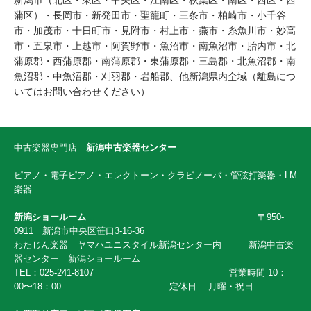
新潟市（北区・東区・中央区・江南区・秋葉区・南区・西区・西
蒲区）・長岡市・新発田市・聖籠町・三条市・柏崎市・小千谷
市・加茂市・十日町市・見附市・村上市・燕市・糸魚川市・妙高
市・五泉市・上越市・阿賀野市・魚沼市・南魚沼市・胎内市・北
蒲原郡・西蒲原郡・南蒲原郡・東蒲原郡・三島郡・北魚沼郡・南
魚沼郡・中魚沼郡・刈羽郡・岩船郡、他新潟県内全域（離島につ
いてはお問い合わせください）
中古楽器専門店
新
潟中古楽器センター
ピアノ・電子ピアノ・エレクトーン・クラビノーバ・管弦打楽器・LM
楽器
新潟ショールーム
〒950-
0911 新潟市中央区笹口3-16-36
わたじん楽器 ヤマハユニスタイル新潟センター内 新潟中古楽
器センター 新潟ショールーム
TEL：025-241-8107 営業時間 10：
00〜18：00 定休日 月曜・祝日